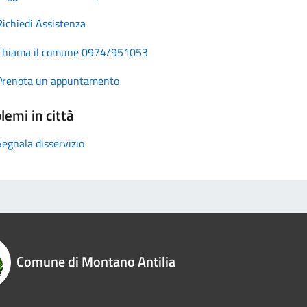
Richiedi Assistenza
Chiama il comune 0974/951053
Prenota un appuntamento
lemi in città
Segnala disservizio
Comune di Montano Antilia