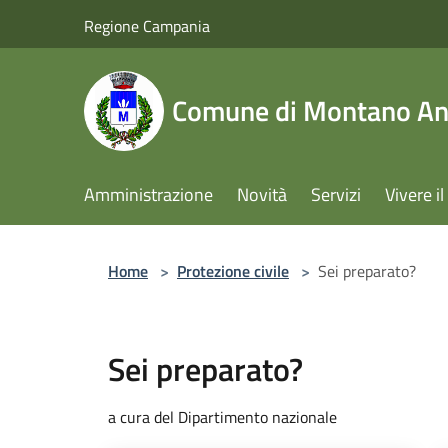
Salta al contenuto principale
Regione Campania
Comune di Montano Ant
Amministrazione
Novità
Servizi
Vivere 
Home
>
Protezione civile
>
Sei preparato?
Sei preparato?
a cura del Dipartimento nazionale