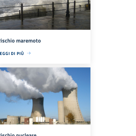
ischio maremoto
EGGI DI PIÙ
ischio nucleare