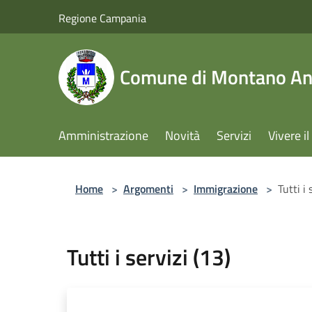
Salta al contenuto principale
Regione Campania
Comune di Montano Ant
Amministrazione
Novità
Servizi
Vivere 
Home
>
Argomenti
>
Immigrazione
>
Tutti i 
Tutti i servizi (13)