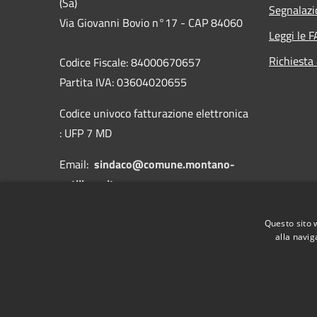
(Sa)
Segnalazi
Via Giovanni Bovio n°17 - CAP 84060
Leggi le 
Richiesta
Codice Fiscale: 84000670657
Partita IVA: 03604020655
Codice univoco fatturazione elettronica
: UFP 7 MD
Email:
sindaco@comune.montano-
antilia.sa.it
PEC:
protocollo.antilia@asmepec.it
Questo sito 
alla navig
RSS
Accessibilità
Privacy
Cookie
Mappa de