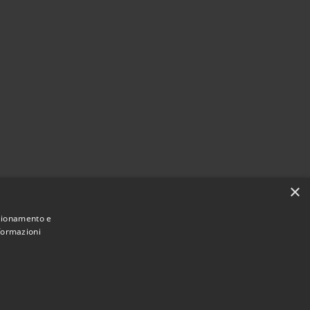
×
nzionamento e
nformazioni
Municipium
Accesso
e di Montano Antilia • Powered by
•