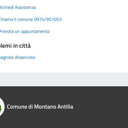
Richiedi Assistenza
Chiama il comune 0974/951053
Prenota un appuntamento
lemi in città
Segnala disservizio
Comune di Montano Antilia