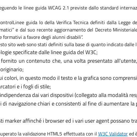
eguendo le linee guida WCAG 2.1 previste dallo standard internaz
i controlLinee guida lo della Verifica Tecnica definiti dalla Legge
formatici” e dal suo recente aggiornamento del Decreto Ministeri
e formativi a favore degli alunni disabili”.
sto sito web sono stati definiti sulla base di quanto indicato dalle
logie specificate dalle linee guida del W3C;
 fornito un contenuto che, una volta presentato all'utente
originario;
 colori, in questo modo il testo e la grafica sono comprensib
tori e i fogli di stile;
’indipendenza dai vari dispositivi (collegato alla modalità re
i di navigazione chiari e consistenti al fine di aumentare la
usti marker affinché i browser ed i vari user agent possano t
 superato la validazione HTML5 effettuata con il
W3C Validator
ed è