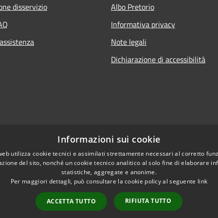
one disservizio
Albo Pretorio
FAQ
Informativa privacy
 assistenza
Note legali
Dichiarazione di accessibilità
Informazioni sui cookie
web utilizza cookie tecnici e assimilati strettamente necessari al corretto fu
azione del sito, nonché un cookie tecnico analitico al solo fine di elaborare i
statistiche, aggregate e anonime.
Per maggiori dettagli, può consultare la cookie policy al seguente
link
RIFIUTA TUTTO
ACCETTA TUTTO
l sito
Copyright © 2026 • Comun