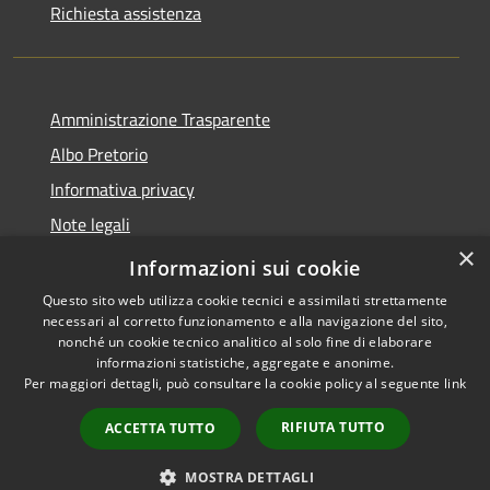
Richiesta assistenza
Amministrazione Trasparente
Albo Pretorio
Informativa privacy
Note legali
×
Dichiarazione di accessibilità
Informazioni sui cookie
Questo sito web utilizza cookie tecnici e assimilati strettamente
necessari al corretto funzionamento e alla navigazione del sito,
nonché un cookie tecnico analitico al solo fine di elaborare
informazioni statistiche, aggregate e anonime.
RSS
Copyright © 2026 • Comune di
Per maggiori dettagli, può consultare la cookie policy al seguente
link
Accessibilità
Montano Antilia • Powered by
Privacy
Municipium
Accesso
•
RIFIUTA TUTTO
ACCETTA TUTTO
Cookie
redazione
Mappa del sito
MOSTRA DETTAGLI