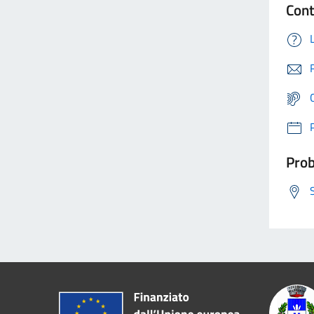
Cont
Prob