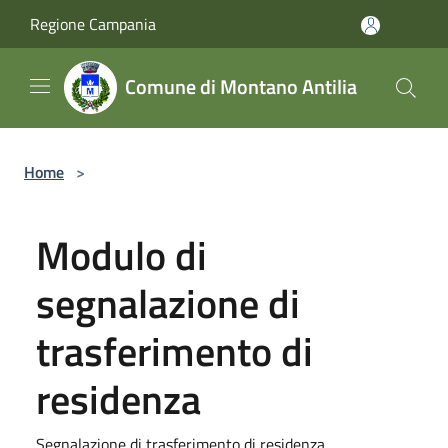
Salta al contenuto principale
Regione Campania
Comune di Montano Antilia
Home
>
Modulo di
segnalazione di
trasferimento di
residenza
Segnalazione di trasferimento di residenza