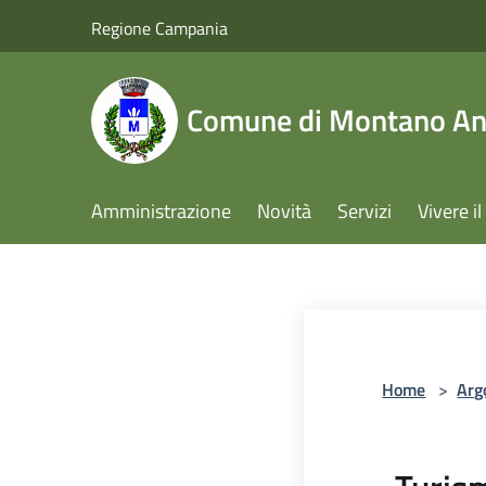
Salta al contenuto principale
Regione Campania
Comune di Montano Ant
Amministrazione
Novità
Servizi
Vivere 
Home
>
Arg