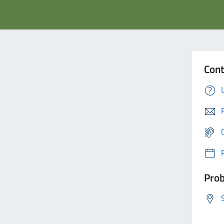
Cont
Prob