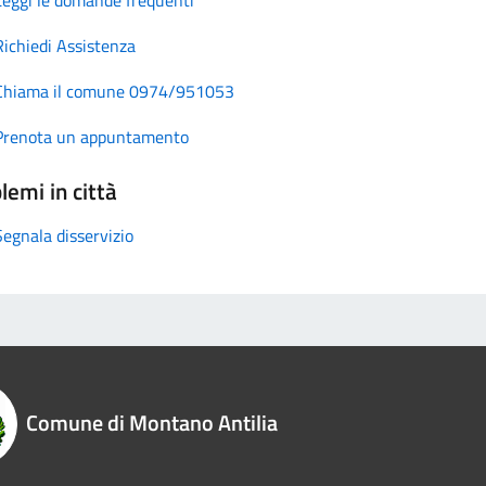
Richiedi Assistenza
Chiama il comune 0974/951053
Prenota un appuntamento
lemi in città
Segnala disservizio
Comune di Montano Antilia