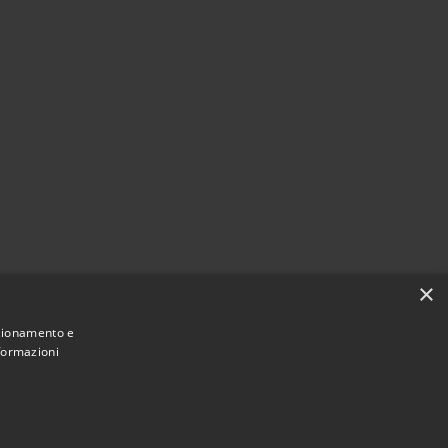
×
nzionamento e
nformazioni
Municipium
Accesso
e di Montano Antilia • Powered by
•