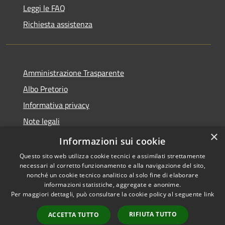
Leggi le FAQ
Richiesta assistenza
Amministrazione Trasparente
Albo Pretorio
Informativa privacy
Note legali
×
Dichiarazione di accessibilità
Informazioni sui cookie
Questo sito web utilizza cookie tecnici e assimilati strettamente
necessari al corretto funzionamento e alla navigazione del sito,
nonché un cookie tecnico analitico al solo fine di elaborare
informazioni statistiche, aggregate e anonime.
RSS
Copyright © 2026 • Comune di
Per maggiori dettagli, può consultare la cookie policy al seguente
link
Accessibilità
Montano Antilia • Powered by
Privacy
Municipium
Accesso
•
RIFIUTA TUTTO
ACCETTA TUTTO
Cookie
redazione