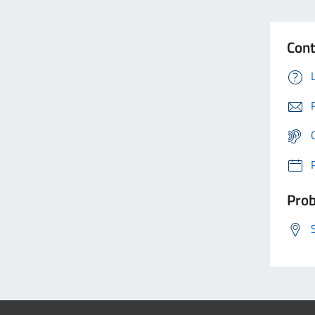
Cont
Prob