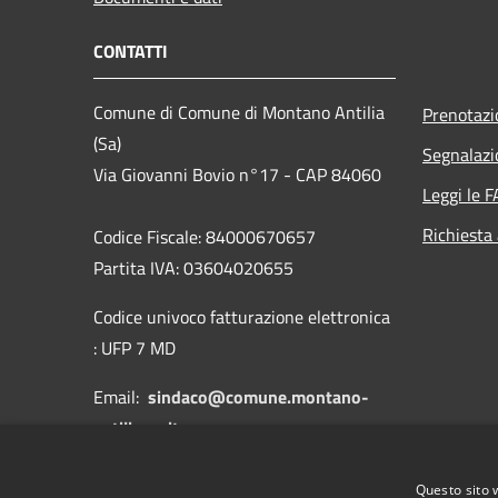
CONTATTI
Comune di Comune di Montano Antilia
Prenotaz
(Sa)
Segnalazi
Via Giovanni Bovio n°17 - CAP 84060
Leggi le 
Richiesta
Codice Fiscale: 84000670657
Partita IVA: 03604020655
Codice univoco fatturazione elettronica
: UFP 7 MD
Email:
sindaco@comune.montano-
antilia.sa.it
PEC:
protocollo.antilia@asmepec.it
Questo sito 