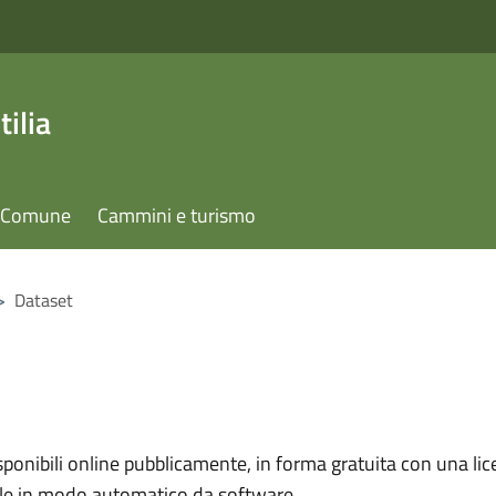
ilia
il Comune
Cammini e turismo
>
Dataset
nibili online pubblicamente, in forma gratuita con una lice
ile in modo automatico da software.