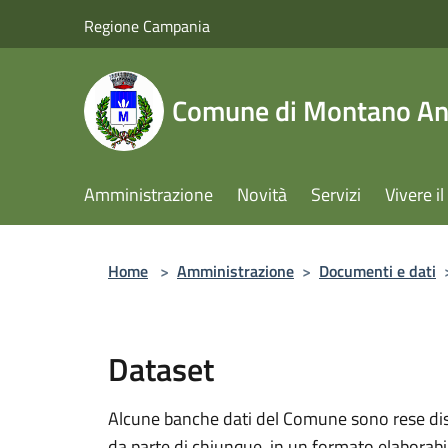
Salta al contenuto principale
Regione Campania
Comune di Montano Ant
Amministrazione
Novità
Servizi
Vivere 
Home
>
Amministrazione
>
Documenti e dati
Dataset
Alcune banche dati del Comune sono rese dispo
da parte di chiunque, in un formato elaborab