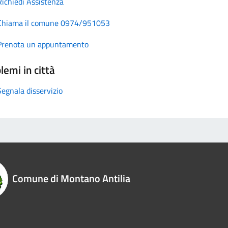
Richiedi Assistenza
Chiama il comune 0974/951053
Prenota un appuntamento
lemi in città
Segnala disservizio
Comune di Montano Antilia