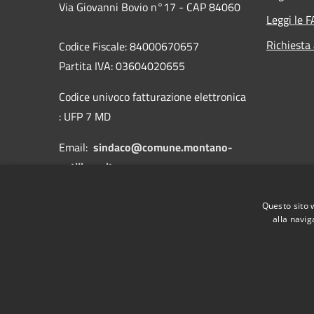
Via Giovanni Bovio n°17 - CAP 84060
Leggi le 
Richiesta
Codice Fiscale: 84000670657
Partita IVA: 03604020655
Codice univoco fatturazione elettronica
: UFP 7 MD
Email:
sindaco@comune.montano-
antilia.sa.it
PEC:
protocollo.antilia@asmepec.it
Questo sito 
alla navig
RSS
Accessibilità
Privacy
Cookie
Mappa de