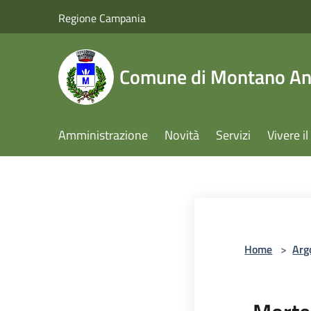
Salta al contenuto principale
Regione Campania
Comune di Montano Ant
Amministrazione
Novità
Servizi
Vivere 
Home
>
Arg