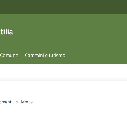
ilia
il Comune
Cammini e turismo
omenti
>
Morte