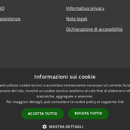
FAQ
Informativa privacy
 assistenza
Note legali
Dichiarazione di accessibilità
Informazioni sui cookie
web utilizza cookie tecnici e assimilati strettamente necessari al corretto fu
azione del sito, nonché un cookie tecnico analitico al solo fine di elaborare i
statistiche, aggregate e anonime.
Per maggiori dettagli, può consultare la cookie policy al seguente
link
RIFIUTA TUTTO
ACCETTA TUTTO
l sito
Copyright © 2026 • Comun
MOSTRA DETTAGLI