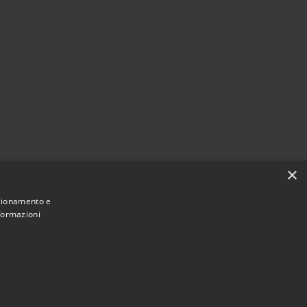
×
nzionamento e
nformazioni
Municipium
Accesso
e di Montano Antilia • Powered by
•
redazione